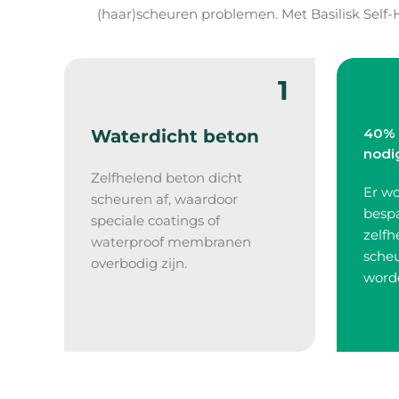
(haar)scheuren problemen. Met Basilisk Self-
1
40% 
Waterdicht beton
nodi
Zelfhelend beton dicht
Er w
scheuren af, waardoor
besp
speciale coatings of
zelfh
waterproof membranen
sche
overbodig zijn.
word