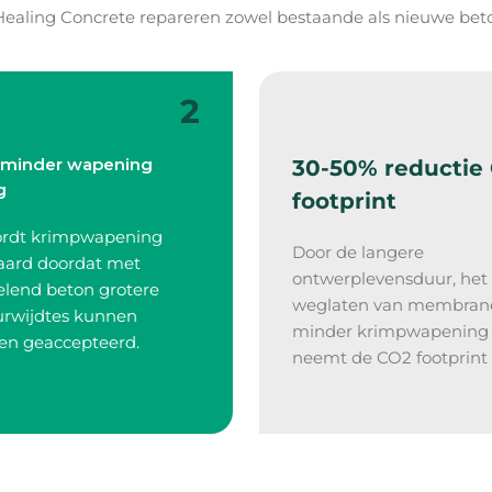
Healing Concrete repareren zowel bestaande als nieuwe beton
2
minder wapening
30-50% reductie
g
footprint
ordt krimpwapening
Door de langere
aard doordat met
ontwerplevensduur, het
elend beton grotere
weglaten van membran
urwijdtes kunnen
minder krimpwapening
en geaccepteerd.
neemt de CO2 footprint 