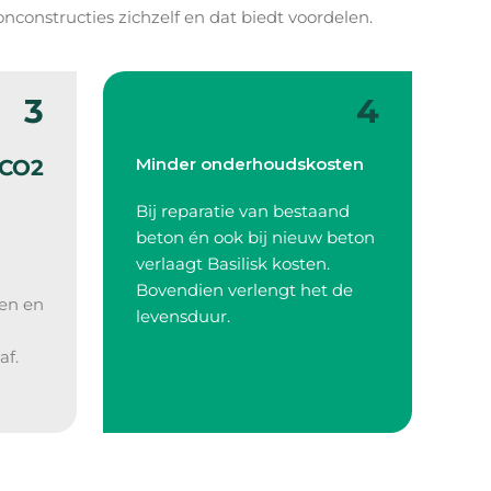
constructies zichzelf en dat biedt voordelen.
3
4
Minder onderhoudskosten
 CO2
Bij reparatie van bestaand
beton én ook bij nieuw beton
verlaagt Basilisk kosten.
Bovendien verlengt het de
en en
levensduur.
af.