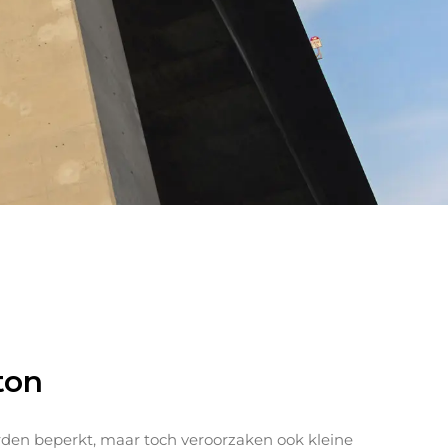
ton
den beperkt, maar toch veroorzaken ook kleine