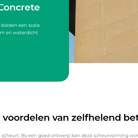
 Concrete
 bieden een scala
am en waterdicht
 voordelen van zelfhelend be
t scheurt. Bij een goed ontwerp kan deze scheurvorming wor